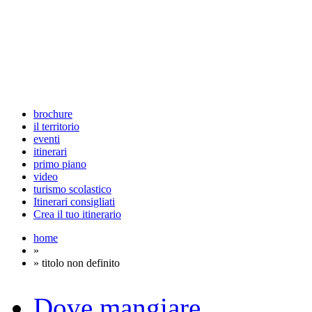
brochure
il territorio
eventi
itinerari
primo piano
video
turismo scolastico
Itinerari consigliati
Crea il tuo itinerario
home
»
» titolo non definito
Dove mangiare