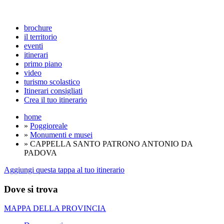
brochure
il territorio
eventi
itinerari
primo piano
video
turismo scolastico
Itinerari consigliati
Crea il tuo itinerario
home
»
Poggioreale
»
Monumenti e musei
» CAPPELLA SANTO PATRONO ANTONIO DA
PADOVA
Aggiungi questa tappa al tuo itinerario
Dove si trova
MAPPA DELLA PROVINCIA