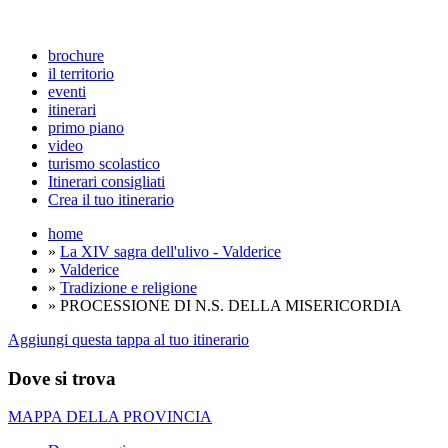
brochure
il territorio
eventi
itinerari
primo piano
video
turismo scolastico
Itinerari consigliati
Crea il tuo itinerario
home
»
La XIV sagra dell'ulivo - Valderice
»
Valderice
»
Tradizione e religione
» PROCESSIONE DI N.S. DELLA MISERICORDIA
Aggiungi questa tappa al tuo itinerario
Dove si trova
MAPPA DELLA PROVINCIA