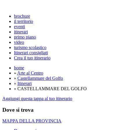
brochure
il territorio
eventi
itinerari
primo piano
video
turismo scolastico
Itinerari consigliati
Crea il tuo itinerario
home
»
Arte al Centro
»
Castellammare del Golfo
»
Itinerari
» CASTELLAMMARE DEL GOLFO
Aggiungi questa tappa al tuo itinerario
Dove si trova
MAPPA DELLA PROVINCIA