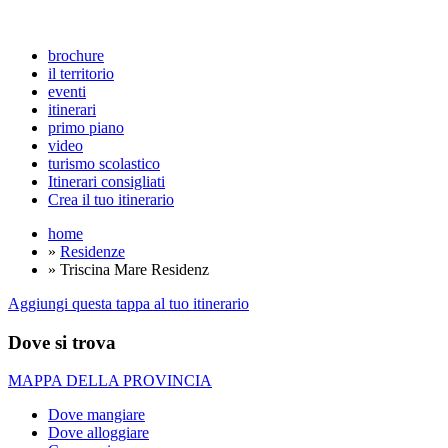
brochure
il territorio
eventi
itinerari
primo piano
video
turismo scolastico
Itinerari consigliati
Crea il tuo itinerario
home
»
Residenze
» Triscina Mare Residenz
Aggiungi questa tappa al tuo itinerario
Dove si trova
MAPPA DELLA PROVINCIA
Dove mangiare
Dove alloggiare