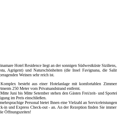
cinamare Hotel Residence liegt an der sonnigen Südwestküste Siziliens,
sta, Agrigent) und Naturschönheiten (die Insel Favignana, die Sali
orragenden Weinen sehr reich ist.
Komplex besteht aus einer Hotelanlage mit komfortablen Zimmer
tments 250 Meter vom Privatsandstrand entfernt.
Mitte Juni bis Mitte Setember stehen den Gästen Frei/zeit- und Spor
ügung im Preis einschließen.
mehrsprachige Personal bietet Ihnen eine Vielzahl an Serviceleistunge
k-in und Express Check-out - an. An der Rezeption finden Sie immer j
die Öffnungszeiten!