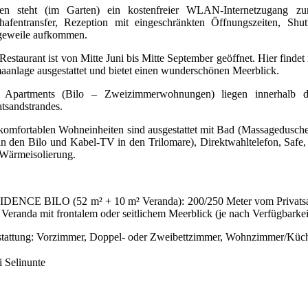
en steht (im Garten) ein kostenfreier WLAN-Internetzugang zur 
hafentransfer, Rezeption mit eingeschränkten Öffnungszeiten, S
eweile aufkommen.
Restaurant ist von Mitte Juni bis Mitte September geöffnet. Hier findet
aanlage ausgestattet und bietet einen wunderschönen Meerblick.
 Apartments (Bilo – Zweizimmerwohnungen) liegen innerhalb de
atsandstrandes.
komfortablen Wohneinheiten sind ausgestattet mit Bad (Massagedusche 
n den Bilo und Kabel-TV in den Trilomare), Direktwahltelefon, Safe,
Wärmeisolierung.
DENCE BILO (52 m² + 10 m² Veranda): 200/250 Meter vom Privatsands
 Veranda mit frontalem oder seitlichem Meerblick (je nach Verfügbarkei
tattung: Vorzimmer, Doppel- oder Zweibettzimmer, Wohnzimmer/Küch
i Selinunte