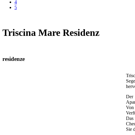
4
5
Triscina Mare Residenz
residenze
Tris
Sege
herv
Der 
Apar
Von 
Verf
Das 
Chec
Sie 