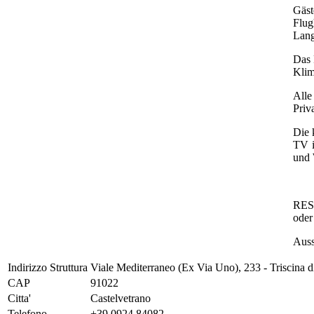
Gäst
Flug
Lang
Das 
Klim
Alle
Priv
Die 
TV i
und 
RESI
oder
Auss
Indirizzo Struttura
Viale Mediterraneo (Ex Via Uno), 233 - Triscina d
CAP
91022
Citta'
Castelvetrano
Telefono
+39 0924 84082