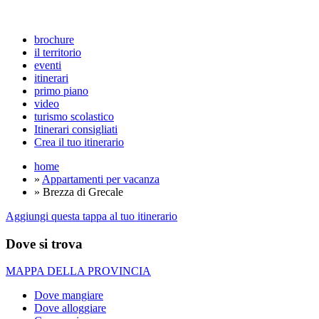
brochure
il territorio
eventi
itinerari
primo piano
video
turismo scolastico
Itinerari consigliati
Crea il tuo itinerario
home
»
Appartamenti per vacanza
» Brezza di Grecale
Aggiungi questa tappa al tuo itinerario
Dove si trova
MAPPA DELLA PROVINCIA
Dove mangiare
Dove alloggiare