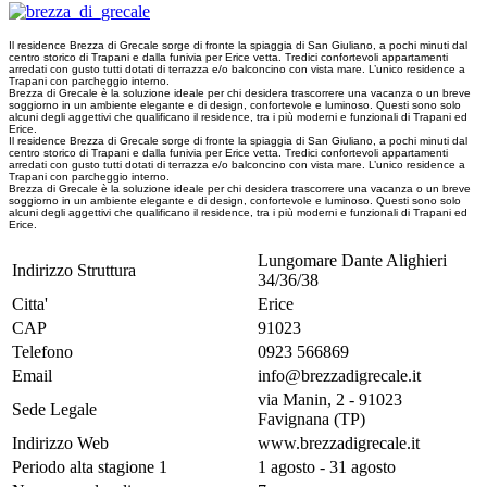
Il residence Brezza di Grecale sorge di fronte la spiaggia di San Giuliano, a pochi minuti dal
centro storico di Trapani e dalla funivia per Erice vetta. Tredici confortevoli appartamenti
arredati con gusto tutti dotati di terrazza e/o balconcino con vista mare. L’unico residence a
Trapani con parcheggio interno.
Brezza di Grecale è la soluzione ideale per chi desidera trascorrere una vacanza o un breve
soggiorno in un ambiente elegante e di design, confortevole e luminoso. Questi sono solo
alcuni degli aggettivi che qualificano il residence, tra i più moderni e funzionali di Trapani ed
Erice.
Il residence Brezza di Grecale sorge di fronte la spiaggia di San Giuliano, a pochi minuti dal
centro storico di Trapani e dalla funivia per Erice vetta. Tredici confortevoli appartamenti
arredati con gusto tutti dotati di terrazza e/o balconcino con vista mare. L’unico residence a
Trapani con parcheggio interno.
Brezza di Grecale è la soluzione ideale per chi desidera trascorrere una vacanza o un breve
soggiorno in un ambiente elegante e di design, confortevole e luminoso. Questi sono solo
alcuni degli aggettivi che qualificano il residence, tra i più moderni e funzionali di Trapani ed
Erice.
Lungomare Dante Alighieri
Indirizzo Struttura
34/36/38
Citta'
Erice
CAP
91023
Telefono
0923 566869
Email
info@brezzadigrecale.it
via Manin, 2 - 91023
Sede Legale
Favignana (TP)
Indirizzo Web
www.brezzadigrecale.it
Periodo alta stagione 1
1 agosto - 31 agosto