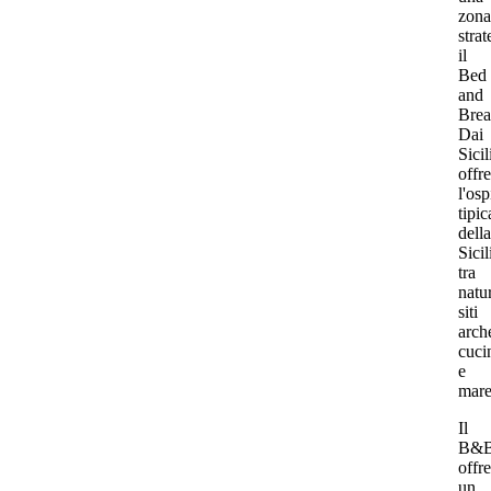
zona
strat
il
Bed
and
Brea
Dai
Sicil
offre
l'osp
tipic
della
Sicil
tra
natu
siti
arch
cuci
e
mare
Il
B&
offre
un