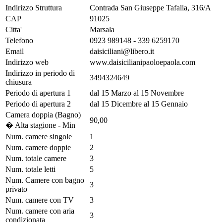
Indirizzo Struttura
Contrada San Giuseppe Tafalia, 316/A
CAP
91025
Citta'
Marsala
Telefono
0923 989148 - 339 6259170
Email
daisiciliani@libero.it
Indirizzo web
www.daisicilianipaoloepaola.com
Indirizzo in periodo di
3494324649
chiusura
Periodo di apertura 1
dal 15 Marzo al 15 Novembre
Periodo di apertura 2
dal 15 Dicembre al 15 Gennaio
Camera doppia (Bagno)
90,00
� Alta stagione - Min
Num. camere singole
1
Num. camere doppie
2
Num. totale camere
3
Num. totale letti
5
Num. Camere con bagno
3
privato
Num. camere con TV
3
Num. camere con aria
3
condizionata