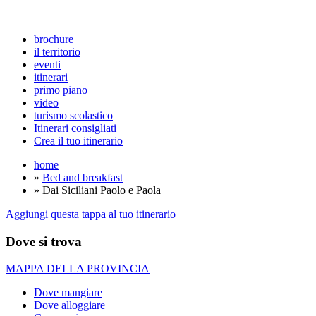
brochure
il territorio
eventi
itinerari
primo piano
video
turismo scolastico
Itinerari consigliati
Crea il tuo itinerario
home
»
Bed and breakfast
» Dai Siciliani Paolo e Paola
Aggiungi questa tappa al tuo itinerario
Dove si trova
MAPPA DELLA PROVINCIA
Dove mangiare
Dove alloggiare