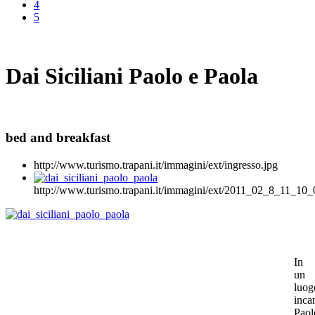
4
5
Dai Siciliani Paolo e Paola
bed and breakfast
http://www.turismo.trapani.it/immagini/ext/ingresso.jpg
http://www.turismo.trapani.it/immagini/ext/2011_02_8_11_10_
In
un
luog
inca
Paol