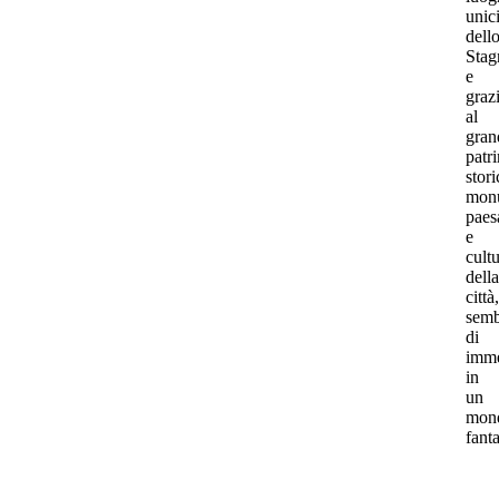
unic
dell
Stag
e
graz
al
gran
patr
stori
monu
paes
e
cultu
della
città,
semb
di
imme
in
un
mon
fanta