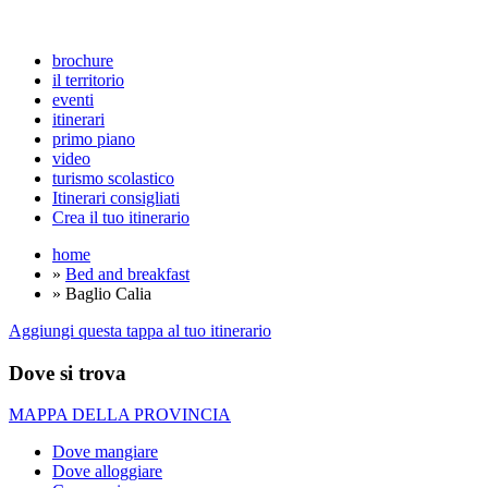
brochure
il territorio
eventi
itinerari
primo piano
video
turismo scolastico
Itinerari consigliati
Crea il tuo itinerario
home
»
Bed and breakfast
» Baglio Calia
Aggiungi questa tappa al tuo itinerario
Dove si trova
MAPPA DELLA PROVINCIA
Dove mangiare
Dove alloggiare