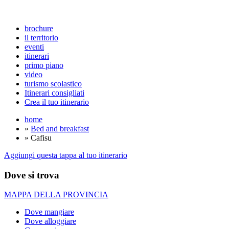
brochure
il territorio
eventi
itinerari
primo piano
video
turismo scolastico
Itinerari consigliati
Crea il tuo itinerario
home
»
Bed and breakfast
» Cafisu
Aggiungi questa tappa al tuo itinerario
Dove si trova
MAPPA DELLA PROVINCIA
Dove mangiare
Dove alloggiare