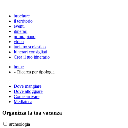
brochure
il territorio
eventi
itinerari
primo piano
video
turismo scolastico
Itinerari consigliati
Crea il tuo itinerario
home
» Ricerca per tipologia
Dove mangiare
Dove alloggiare
Come arrivare
Mediateca
Organizza
la tua vacanza
archeologia