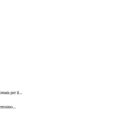
mata per il...
etrosino...