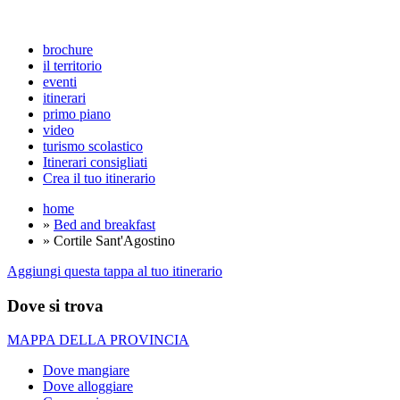
brochure
il territorio
eventi
itinerari
primo piano
video
turismo scolastico
Itinerari consigliati
Crea il tuo itinerario
home
»
Bed and breakfast
» Cortile Sant'Agostino
Aggiungi questa tappa al tuo itinerario
Dove si trova
MAPPA DELLA PROVINCIA
Dove mangiare
Dove alloggiare