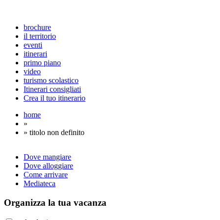
brochure
il territorio
eventi
itinerari
primo piano
video
turismo scolastico
Itinerari consigliati
Crea il tuo itinerario
home
»
» titolo non definito
Dove mangiare
Dove alloggiare
Come arrivare
Mediateca
Organizza
la tua vacanza