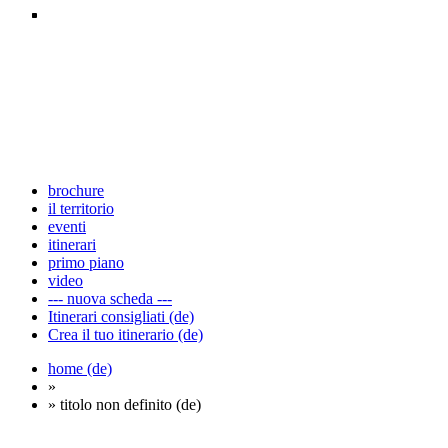
brochure
il territorio
eventi
itinerari
primo piano
video
--- nuova scheda ---
Itinerari consigliati (de)
Crea il tuo itinerario (de)
home (de)
»
» titolo non definito (de)