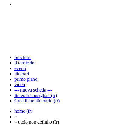
brochure
il territorio
eventi
itinerari
primo piano
video
--- nuova scheda ---
Itinerari consigliati (fr)
Crea il tuo itinerario (fr)
home (fr)
»
» titolo non definito (fr)