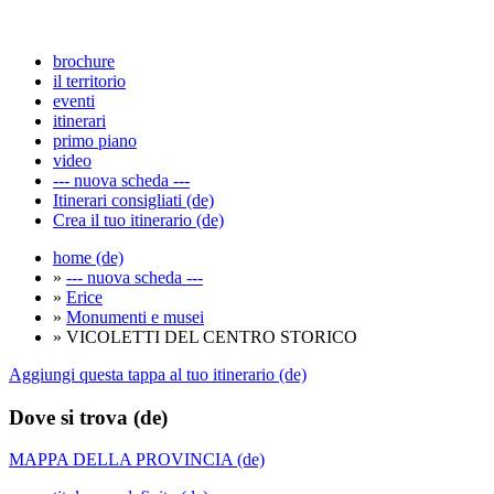
brochure
il territorio
eventi
itinerari
primo piano
video
--- nuova scheda ---
Itinerari consigliati (de)
Crea il tuo itinerario (de)
home (de)
»
--- nuova scheda ---
»
Erice
»
Monumenti e musei
» VICOLETTI DEL CENTRO STORICO
Aggiungi questa tappa al tuo itinerario (de)
Dove si trova (de)
MAPPA DELLA PROVINCIA (de)