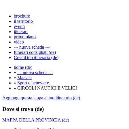
brochure
il territorio
eventi
itinerari
primo piano
video
--- nuova scheda ---
Itinerari consigliati (de)
Crea il tuo itinerario (de)
home (de)
»
--- nuova scheda ---
»
Marsala
»
Sport e benessere
» CIRCOLI NAUTICI E VELICI
Aggiungi questa tappa al tuo itinerario (de)
Dove si trova (de)
MAPPA DELLA PROVINCIA (de)