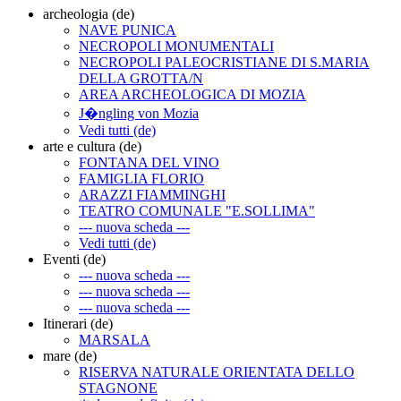
archeologia (de)
NAVE PUNICA
NECROPOLI MONUMENTALI
NECROPOLI PALEOCRISTIANE DI S.MARIA
DELLA GROTTA/N
AREA ARCHEOLOGICA DI MOZIA
J�ngling von Mozia
Vedi tutti (de)
arte e cultura (de)
FONTANA DEL VINO
FAMIGLIA FLORIO
ARAZZI FIAMMINGHI
TEATRO COMUNALE "E.SOLLIMA"
--- nuova scheda ---
Vedi tutti (de)
Eventi (de)
--- nuova scheda ---
--- nuova scheda ---
--- nuova scheda ---
Itinerari (de)
MARSALA
mare (de)
RISERVA NATURALE ORIENTATA DELLO
STAGNONE