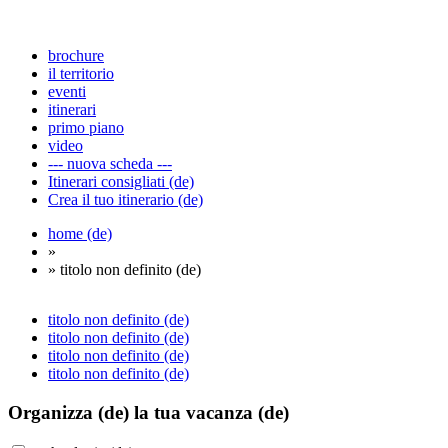
brochure
il territorio
eventi
itinerari
primo piano
video
--- nuova scheda ---
Itinerari consigliati (de)
Crea il tuo itinerario (de)
home (de)
»
» titolo non definito (de)
titolo non definito (de)
titolo non definito (de)
titolo non definito (de)
titolo non definito (de)
Organizza (de)
la tua vacanza (de)