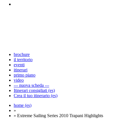
brochure
il territorio
eventi
itinerari
primo piano
video
--- nuova scheda ---
Itinerari consigliati (es)
Crea il tuo itinerario (es)
home (es)
»
» Extreme Sailing Series 2010 Trapani Highlights