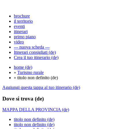
brochure
il territorio
eventi
itinerari
primo piano
video
--- nuova scheda ---
Itinerari consigliati (de)
Crea il tuo itinerario (de)
home (de)
»
Turismo rurale
» titolo non definito (de)
Aggiungi questa tappa al tuo itinerario (de)
Dove si trova (de)
MAPPA DELLA PROVINCIA (de)
titolo non definito (de)
titolo non definito (de)