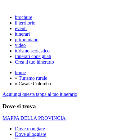
brochure
il territorio
eventi
itinerari
primo piano
video
turismo scolastico
Itinerari consigliati
Crea il tuo itinerario
home
»
Turismo rurale
» Casale Colomba
Aggiungi questa tappa al tuo itinerario
Dove si trova
MAPPA DELLA PROVINCIA
Dove mangiare
Dove alloggiare