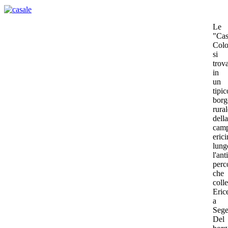
Le
"Ca
Col
si
trov
in
un
tipic
borg
rural
della
cam
erici
lung
l'ant
perc
che
coll
Eric
a
Sege
Del