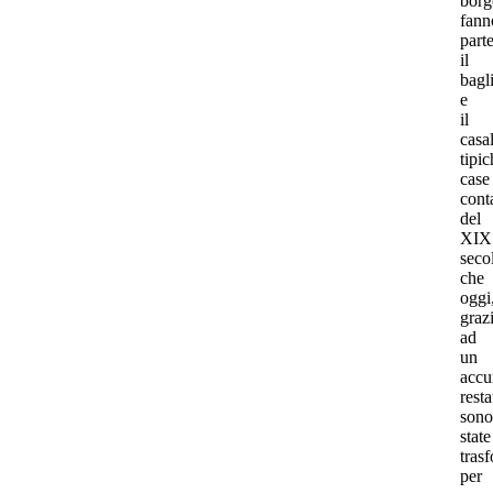
borg
fann
part
il
bagl
e
il
casal
tipic
case
cont
del
XIX
seco
che
oggi
graz
ad
un
accu
resta
sono
state
tras
per