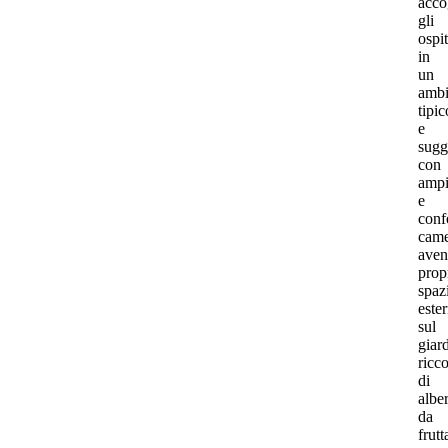
acco
gli
ospit
in
un
ambi
tipic
e
sugg
con
amp
e
conf
came
aven
prop
spaz
ester
sul
giar
ricc
di
alber
da
frutt