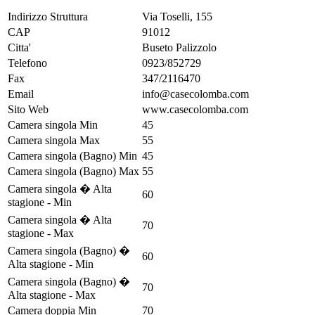
Indirizzo Struttura
Via Toselli, 155
CAP
91012
Citta'
Buseto Palizzolo
Telefono
0923/852729
Fax
347/2116470
Email
info@casecolomba.com
Sito Web
www.casecolomba.com
Camera singola Min
45
Camera singola Max
55
Camera singola (Bagno) Min
45
Camera singola (Bagno) Max
55
Camera singola � Alta
60
stagione - Min
Camera singola � Alta
70
stagione - Max
Camera singola (Bagno) �
60
Alta stagione - Min
Camera singola (Bagno) �
70
Alta stagione - Max
Camera doppia Min
70