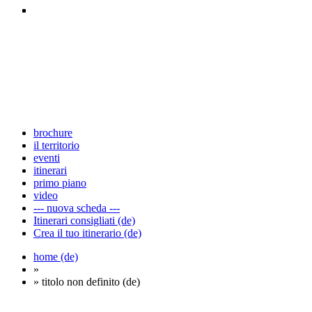
brochure
il territorio
eventi
itinerari
primo piano
video
--- nuova scheda ---
Itinerari consigliati (de)
Crea il tuo itinerario (de)
home (de)
»
» titolo non definito (de)