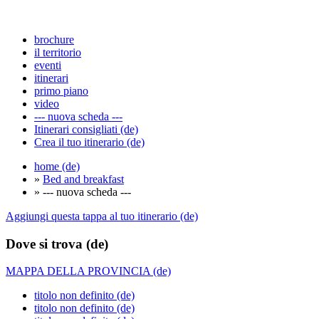
brochure
il territorio
eventi
itinerari
primo piano
video
--- nuova scheda ---
Itinerari consigliati (de)
Crea il tuo itinerario (de)
home (de)
»
Bed and breakfast
» --- nuova scheda ---
Aggiungi questa tappa al tuo itinerario (de)
Dove si trova (de)
MAPPA DELLA PROVINCIA (de)
titolo non definito (de)
titolo non definito (de)