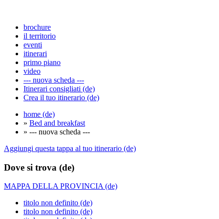
brochure
il territorio
eventi
itinerari
primo piano
video
--- nuova scheda ---
Itinerari consigliati (de)
Crea il tuo itinerario (de)
home (de)
»
Bed and breakfast
» --- nuova scheda ---
Aggiungi questa tappa al tuo itinerario (de)
Dove si trova (de)
MAPPA DELLA PROVINCIA (de)
titolo non definito (de)
titolo non definito (de)