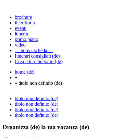
brochure
il territorio
eventi
itinerari
primo piano
video
--- nuova scheda ---
Itinerari consigliati (de)
Crea il tuo itinerario (de)
home (de)
»
» titolo non definito (de)
titolo non definito (de)
titolo non definito (de)
titolo non definito (de)
titolo non definito (de)
Organizza (de)
la tua vacanza (de)