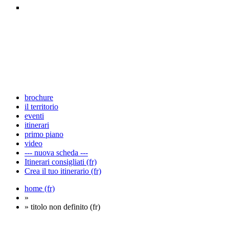
brochure
il territorio
eventi
itinerari
primo piano
video
--- nuova scheda ---
Itinerari consigliati (fr)
Crea il tuo itinerario (fr)
home (fr)
»
» titolo non definito (fr)