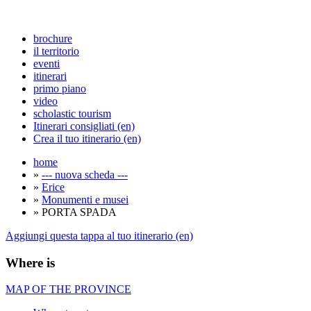
brochure
il territorio
eventi
itinerari
primo piano
video
scholastic tourism
Itinerari consigliati (en)
Crea il tuo itinerario (en)
home
»
--- nuova scheda ---
»
Erice
»
Monumenti e musei
» PORTA SPADA
Aggiungi questa tappa al tuo itinerario (en)
Where is
MAP OF THE PROVINCE