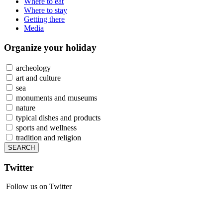
Where to eat
Where to stay
Getting there
Media
Organize
your holiday
archeology
art and culture
sea
monuments and museums
nature
typical dishes and products
sports and wellness
tradition and religion
Twitter
Follow us on Twitter