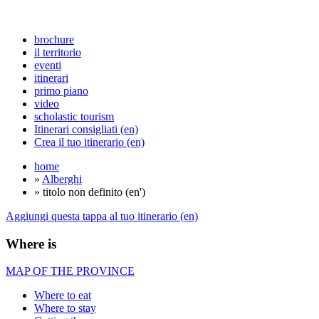
brochure
il territorio
eventi
itinerari
primo piano
video
scholastic tourism
Itinerari consigliati (en)
Crea il tuo itinerario (en)
home
»
Alberghi
» titolo non definito (en')
Aggiungi questa tappa al tuo itinerario (en)
Where is
MAP OF THE PROVINCE
Where to eat
Where to stay