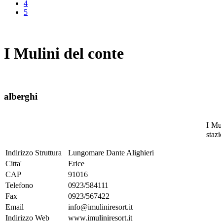
4
5
I Mulini del conte
alberghi
I Mu
stazi
Indirizzo Struttura
Lungomare Dante Alighieri
Citta'
Erice
CAP
91016
Telefono
0923/584111
Fax
0923/567422
Email
info@imuliniresort.it
Indirizzo Web
www.imuliniresort.it