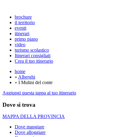
brochure
il territorio
eventi
itinerari
primo piano
video
turismo scolastico
Itinerari consigliati
Crea il tuo itinerario
home
»
Alberghi
» I Mulini del conte
Aggiungi questa tappa al tuo itinerario
Dove si trova
MAPPA DELLA PROVINCIA
Dove mangiare
Dove alloggiare