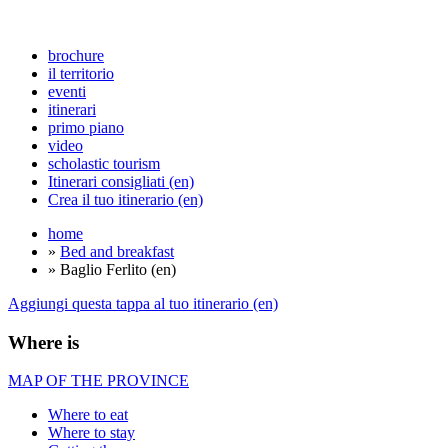
brochure
il territorio
eventi
itinerari
primo piano
video
scholastic tourism
Itinerari consigliati (en)
Crea il tuo itinerario (en)
home
»
Bed and breakfast
» Baglio Ferlito (en)
Aggiungi questa tappa al tuo itinerario (en)
Where is
MAP OF THE PROVINCE
Where to eat
Where to stay