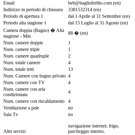
Email
beb@baglioferlito.com (en)
Indirizzo in periodo di chiusura
3381532314 (en)
Periodo di apertura 1
dal 1 Aprile al 31 Settembre (en)
Periodo alta stagione 1
dal 15 Luglio al 31 Agosto (en)
Camera doppia (Bagno) � Alta
88 � (en)
stagione - Min
Num. camere doppie
1
Num. camere triple
1
Num. camere quadruple
2
Num. totale camere
4
Num. totale letti
13
Num. Camere con bagno privato
4
Num. camere con TV
4
Num. camere con aria
4
condizionata
Num. camere con riscaldamento
4
Ventilazione a pale
no
Sala Tv
no
navigazione internet, frigo,
Altri servizi
parcheggio interno.