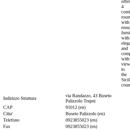
offer
4
comf
roo
with
ensui
furn
with
eleg
and
com
with
view
to
the
Sicil
coun
via Randazzo, 43 Buseto
Indirizzo Struttura
Palizzolo Trapni
CAP
91012 (en)
Citta'
Buseto Palizzolo (en)
Telefono
0923855023 (en)
Fax
0923855023 (en)