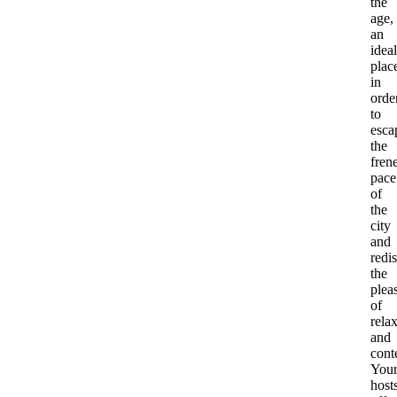
the
age,
an
ideal
plac
in
orde
to
esca
the
frene
pace
of
the
city
and
redi
the
plea
of
rela
and
cont
You
host