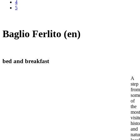
4
5
Baglio Ferlito (en)
bed and breakfast
A
step
fro
som
of
the
most
visit
histo
and
natur