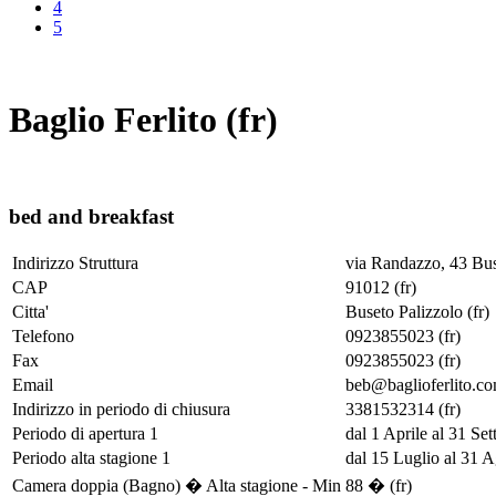
4
5
Baglio Ferlito (fr)
bed and breakfast
Indirizzo Struttura
via Randazzo, 43 Bus
CAP
91012 (fr)
Citta'
Buseto Palizzolo (fr)
Telefono
0923855023 (fr)
Fax
0923855023 (fr)
Email
beb@baglioferlito.co
Indirizzo in periodo di chiusura
3381532314 (fr)
Periodo di apertura 1
dal 1 Aprile al 31 Set
Periodo alta stagione 1
dal 15 Luglio al 31 A
Camera doppia (Bagno) � Alta stagione - Min
88 � (fr)