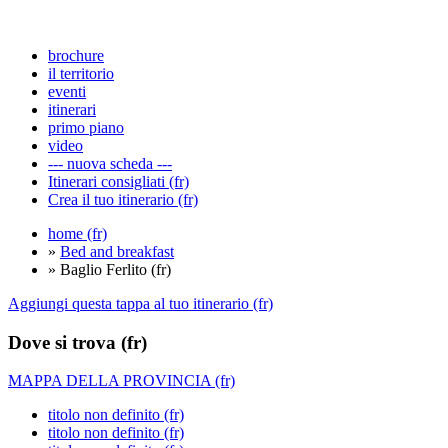
brochure
il territorio
eventi
itinerari
primo piano
video
--- nuova scheda ---
Itinerari consigliati (fr)
Crea il tuo itinerario (fr)
home (fr)
»
Bed and breakfast
» Baglio Ferlito (fr)
Aggiungi questa tappa al tuo itinerario (fr)
Dove si trova (fr)
MAPPA DELLA PROVINCIA (fr)
titolo non definito (fr)
titolo non definito (fr)