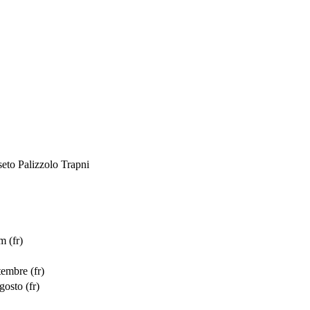
eto Palizzolo Trapni
m (fr)
tembre (fr)
gosto (fr)