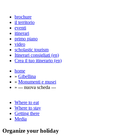
brochure
il territorio
eventi
itinerari
primo piano
video
scholastic tourism
Itinerari consigliati (en)
Crea il tuo itinerario (en)
home
»
Gibellina
»
Monumenti e musei
» --- nuova scheda ---
Where to eat
Where to stay
Getting there
Media
Organize
your holiday