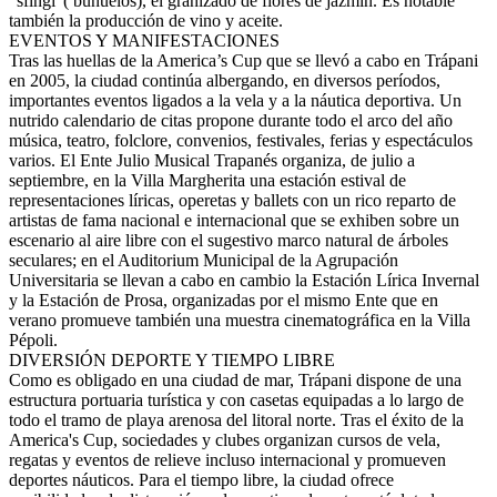
“sfingi”( buñuelos), el granizado de flores de jazmín. Es notable
también la producción de vino y aceite.
EVENTOS Y MANIFESTACIONES
Tras las huellas de la America’s Cup que se llevó a cabo en Trápani
en 2005, la ciudad continúa albergando, en diversos períodos,
importantes eventos ligados a la vela y a la náutica deportiva. Un
nutrido calendario de citas propone durante todo el arco del año
música, teatro, folclore, convenios, festivales, ferias y espectáculos
varios. El Ente Julio Musical Trapanés organiza, de julio a
septiembre, en la Villa Margherita una estación estival de
representaciones líricas, operetas y ballets con un rico reparto de
artistas de fama nacional e internacional que se exhiben sobre un
escenario al aire libre con el sugestivo marco natural de árboles
seculares; en el Auditorium Municipal de la Agrupación
Universitaria se llevan a cabo en cambio la Estación Lírica Invernal
y la Estación de Prosa, organizadas por el mismo Ente que en
verano promueve también una muestra cinematográfica en la Villa
Pépoli.
DIVERSIÓN DEPORTE Y TIEMPO LIBRE
Como es obligado en una ciudad de mar, Trápani dispone de una
estructura portuaria turística y con casetas equipadas a lo largo de
todo el tramo de playa arenosa del litoral norte. Tras el éxito de la
America's Cup, sociedades y clubes organizan cursos de vela,
regatas y eventos de relieve incluso internacional y promueven
deportes náuticos. Para el tiempo libre, la ciudad ofrece