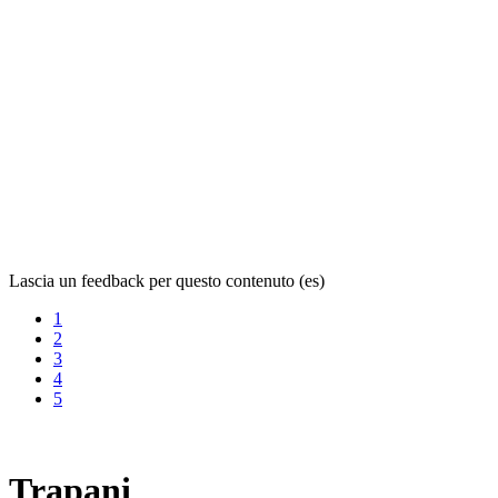
Lascia un feedback per questo contenuto (es)
1
2
3
4
5
Trapani