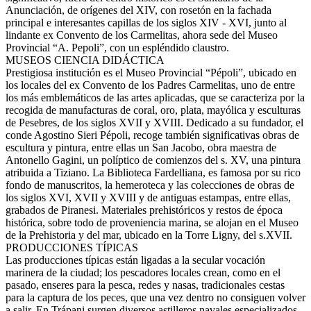
Anunciación, de orígenes del XIV, con rosetón en la fachada
principal e interesantes capillas de los siglos XIV - XVI, junto al
lindante ex Convento de los Carmelitas, ahora sede del Museo
Provincial “A. Pepoli”, con un espléndido claustro.
MUSEOS CIENCIA DIDÁCTICA
Prestigiosa institución es el Museo Provincial “Pépoli”, ubicado en
los locales del ex Convento de los Padres Carmelitas, uno de entre
los más emblemáticos de las artes aplicadas, que se caracteriza por la
recogida de manufacturas de coral, oro, plata, mayólica y esculturas
de Pesebres, de los siglos XVII y XVIII. Dedicado a su fundador, el
conde Agostino Sieri Pépoli, recoge también significativas obras de
escultura y pintura, entre ellas un San Jacobo, obra maestra de
Antonello Gagini, un políptico de comienzos del s. XV, una pintura
atribuida a Tiziano. La Biblioteca Fardelliana, es famosa por su rico
fondo de manuscritos, la hemeroteca y las colecciones de obras de
los siglos XVI, XVII y XVIII y de antiguas estampas, entre ellas,
grabados de Piranesi. Materiales prehistóricos y restos de época
histórica, sobre todo de proveniencia marina, se alojan en el Museo
de la Prehistoria y del mar, ubicado en la Torre Ligny, del s.XVII.
PRODUCCIONES TÍPICAS
Las producciones típicas están ligadas a la secular vocación
marinera de la ciudad; los pescadores locales crean, como en el
pasado, enseres para la pesca, redes y nasas, tradicionales cestas
para la captura de los peces, que una vez dentro no consiguen volver
a salir. En Trápani surgen diversos astilleros navales especializados