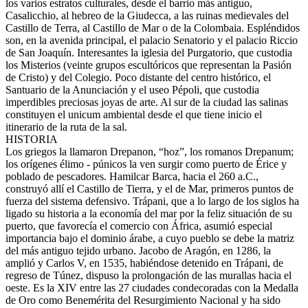
los varios estratos culturales, desde el barrio más antiguo,
Casalicchio, al hebreo de la Giudecca, a las ruinas medievales del
Castillo de Terra, al Castillo de Mar o de la Colombaia. Espléndidos
son, en la avenida principal, el palacio Senatorio y el palacio Riccio
de San Joaquín. Interesantes la iglesia del Purgatorio, que custodia
los Misterios (veinte grupos escultóricos que representan la Pasión
de Cristo) y del Colegio. Poco distante del centro histórico, el
Santuario de la Anunciación y el useo Pépoli, que custodia
imperdibles preciosas joyas de arte. Al sur de la ciudad las salinas
constituyen el unicum ambiental desde el que tiene inicio el
itinerario de la ruta de la sal.
HISTORIA
Los griegos la llamaron Drepanon, “hoz”, los romanos Drepanum;
los orígenes élimo - púnicos la ven surgir como puerto de Érice y
poblado de pescadores. Hamilcar Barca, hacia el 260 a.C.,
construyó allí el Castillo de Tierra, y el de Mar, primeros puntos de
fuerza del sistema defensivo. Trápani, que a lo largo de los siglos ha
ligado su historia a la economía del mar por la feliz situación de su
puerto, que favorecía el comercio con África, asumió especial
importancia bajo el dominio árabe, a cuyo pueblo se debe la matriz
del más antiguo tejido urbano. Jacobo de Aragón, en 1286, la
amplió y Carlos V, en 1535, habiéndose detenido en Trápani, de
regreso de Túnez, dispuso la prolongación de las murallas hacia el
oeste. Es la XIV entre las 27 ciudades condecoradas con la Medalla
de Oro como Benemérita del Resurgimiento Nacional y ha sido