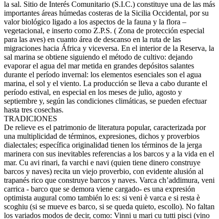
la sal. Sitio de Interés Comunitario (S.I.C.) constituye una de las más
importantes áreas húmedas costeras de la Sicilia Occidental, por su
valor biológico ligado a los aspectos de la fauna y la flora –
vegetacional, e inserto como Z.P.S. ( Zona de protección especial
para las aves) en cuanto área de descanso en la ruta de las
migraciones hacia África y viceversa. En el interior de la Reserva, la
sal marina se obtiene siguiendo el método de cultivo: dejando
evaporar el agua del mar metida en grandes depósitos salantes
durante el período invernal: los elementos esenciales son el agua
marina, el sol y el viento. La producción se lleva a cabo durante el
período estival, en especial en los meses de julio, agosto y
septiembre y, según las condiciones climáticas, se pueden efectuar
hasta tres cosechas.
TRADICIONES
De relieve es el patrimonio de literatura popular, caracterizada por
una multiplicidad de términos, expresiones, dichos y proverbios
dialectales; específica originalidad tienen los términos de la jerga
marinera con sus inevitables referencias a los barcos y a la vida en el
mar. Cu avi rinari, fa varchi e navi (quien tiene dinero construye
barcos y naves) recita un viejo proverbio, con evidente alusión al
trapanés rico que construye barcos y naves. Varca ch’addimura, veni
carrica - barco que se demora viene cargado- es una expresión
optimista augural como también lo es: si veni è varca e si resta è
scoghiu (si se mueve es barco, si se queda quieto, escollo). No faltan
los variados modos de decir, como: Vinni u mari cu tutti pisci (vino