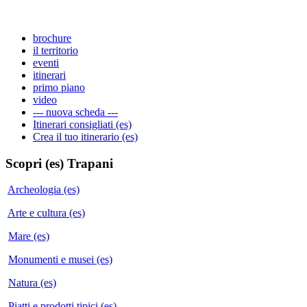
brochure
il territorio
eventi
itinerari
primo piano
video
--- nuova scheda ---
Itinerari consigliati (es)
Crea il tuo itinerario (es)
Scopri (es)
Trapani
Archeologia (es)
Arte e cultura (es)
Mare (es)
Monumenti e musei (es)
Natura (es)
Piatti e prodotti tipici (es)