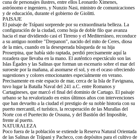
cuna de personajes ilustres, entre ellos Leonardo Ximenes,
astrónomo e ingeniero, y Nunzio Nasi, ministro de comunicaciones
y de educación, durante el gobierno de Giolitti.
PAISAJE
El paisaje de Trápani sorprende por su extraordinaria belleza. La
configuración de la ciudad, como hoja de doble filo que avanza
hacia el mar dividiendo casi el Tirreno y el Mediterráneo, reconduce
a su antiguo nombre "Drepanon", nacido del mito de Ceres, diosa
de la mies, cuando en la desesperada búsqueda de su hija
Proserpina, que había sido raptada, perdió precisamente aquí la
rozadera que llevaba en la mano. El auténtico espectáculo son las
Islas Égades y las Salinas que forman un escenario sobre el mar del
suroeste por la mañana, al asomarse el sol, y en el ocaso ofreciendo
sugestiones y colores emocionantes especialmente en verano.
Precisamente en este espacio de mar, cerca de la Isla de Favignana,
tuvo lugar la Batalla Naval del 241 a.C. entre Romanos y
Cartagineses, que marcó el final del dominio de Cartago. El paisaje
urbano se ha revalorizado en estos últimos años con intervenciones
que han devuelto a la ciudad el prestigio de su noble historia con su
puerto mercantil, el turístico, la recuperación de las Murallas del
Norte con el Puertecito de Ossuna, y del Bastión del Imposible,
frente al puerto.
NATURALEZA
Poco fuera de la población se extiende la Reserva Natural Orientada
de las Salinas de Trápani y Pacheco, con depósitos para el cultivo de