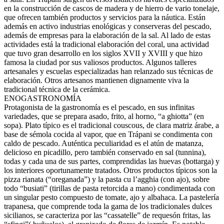
en la construcción de cascos de madera y de hierro de vario tonelaje,
que ofrecen también productos y servicios para la náutica. Están
además en activo industrias enológicas y conserveras del pescado,
además de empresas para la elaboración de la sal. Al lado de estas
actividades está la tradicional elaboración del coral, una actividad
que tuvo gran desarrollo en los siglos XVII y XVIII y que hizo
famosa la ciudad por sus valiosos productos. Algunos talleres
artesanales y escuelas especializadas han relanzado sus técnicas de
elaboración. Otros artesanos mantienen dignamente viva la
tradicional técnica de la cerámica.
ENOGASTRONOMÍA
Protagonista de la gastronomía es el pescado, en sus infinitas
variedades, que se prepara asado, frito, al horno, “a ghiotta” (en
sopa). Plato típico es el tradicional couscous, de clara matriz árabe, a
base de sémola cocida al vapor, que en Trápani se condimenta con
caldo de pescado. Auténtica peculiaridad es el atún de matanza,
delicioso en picadillo, pero también conservado en sal (tunnina),
todas y cada una de sus partes, comprendidas las huevas (bottarga) y
los interiores oportunamente tratados. Otros productos típicos son la
pizza rianata (“oreganada”) y la pasta cu l’agghia (con ajo), sobre
todo “busiati” (tirillas de pasta retorcida a mano) condimentada con
un singular pesto compuesto de tomate, ajo y albahaca. La pastelería
trapanesa, que comprende toda la gama de los tradicionales dulces
sicilianos, se caracteriza por las “cassatelle” de requesón fritas, las