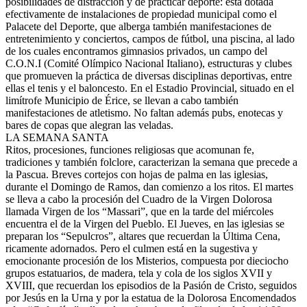
posibilidades de distracción y de practicar deporte: está dotada
efectivamente de instalaciones de propiedad municipal como el
Palacete del Deporte, que alberga también manifestaciones de
entretenimiento y conciertos, campos de fútbol, una piscina, al lado
de los cuales encontramos gimnasios privados, un campo del
C.O.N.I (Comité Olímpico Nacional Italiano), estructuras y clubes
que promueven la práctica de diversas disciplinas deportivas, entre
ellas el tenis y el baloncesto. En el Estadio Provincial, situado en el
limítrofe Municipio de Érice, se llevan a cabo también
manifestaciones de atletismo. No faltan además pubs, enotecas y
bares de copas que alegran las veladas.
LA SEMANA SANTA
Ritos, procesiones, funciones religiosas que acomunan fe,
tradiciones y también folclore, caracterizan la semana que precede a
la Pascua. Breves cortejos con hojas de palma en las iglesias,
durante el Domingo de Ramos, dan comienzo a los ritos. El martes
se lleva a cabo la procesión del Cuadro de la Virgen Dolorosa
llamada Virgen de los “Massari”, que en la tarde del miércoles
encuentra el de la Virgen del Pueblo. El Jueves, en las iglesias se
preparan los “Sepulcros”, altares que recuerdan la Última Cena,
ricamente adornados. Pero el culmen está en la sugestiva y
emocionante procesión de los Misterios, compuesta por dieciocho
grupos estatuarios, de madera, tela y cola de los siglos XVII y
XVIII, que recuerdan los episodios de la Pasión de Cristo, seguidos
por Jesús en la Urna y por la estatua de la Dolorosa Encomendados