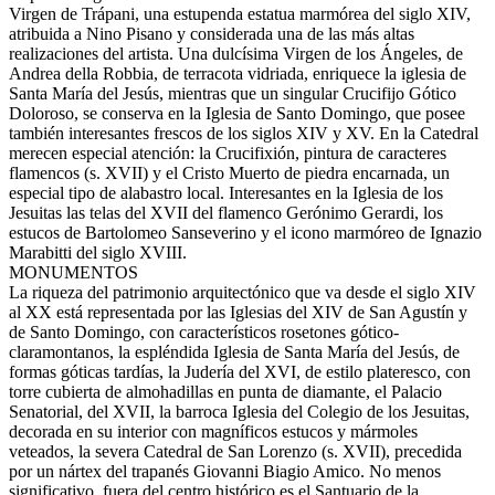
Virgen de Trápani, una estupenda estatua marmórea del siglo XIV,
atribuida a Nino Pisano y considerada una de las más altas
realizaciones del artista. Una dulcísima Virgen de los Ángeles, de
Andrea della Robbia, de terracota vidriada, enriquece la iglesia de
Santa María del Jesús, mientras que un singular Crucifijo Gótico
Doloroso, se conserva en la Iglesia de Santo Domingo, que posee
también interesantes frescos de los siglos XIV y XV. En la Catedral
merecen especial atención: la Crucifixión, pintura de caracteres
flamencos (s. XVII) y el Cristo Muerto de piedra encarnada, un
especial tipo de alabastro local. Interesantes en la Iglesia de los
Jesuitas las telas del XVII del flamenco Gerónimo Gerardi, los
estucos de Bartolomeo Sanseverino y el icono marmóreo de Ignazio
Marabitti del siglo XVIII.
MONUMENTOS
La riqueza del patrimonio arquitectónico que va desde el siglo XIV
al XX está representada por las Iglesias del XIV de San Agustín y
de Santo Domingo, con característicos rosetones gótico-
claramontanos, la espléndida Iglesia de Santa María del Jesús, de
formas góticas tardías, la Judería del XVI, de estilo plateresco, con
torre cubierta de almohadillas en punta de diamante, el Palacio
Senatorial, del XVII, la barroca Iglesia del Colegio de los Jesuitas,
decorada en su interior con magníficos estucos y mármoles
veteados, la severa Catedral de San Lorenzo (s. XVII), precedida
por un nártex del trapanés Giovanni Biagio Amico. No menos
significativo, fuera del centro histórico es el Santuario de la