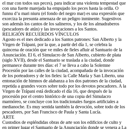
el mar con todos sus peces), para indicar una violenta tempestad que
con una fuerte marejada ha empujado los peces hasta la orilla. O
funnu d’u mari niuru (el fondo del negro mar) es una expresión que
exorciza la presunta amenaza de un peligro inminente. Sugestivos
son además los cantos de los salineros, y los de los almadraberos
(pescadores de atún) y las invocaciones a los Santos.
RELIGIÓN RECUERDOS VÍNCULOS
Agosto es el mes dedicado a los Santos patrones: San Alberto y la
Virgen de Trápani, por la que, a partir del día 1, se celebra la
quincena de oración que ve miles de fieles afluir al Santuario de la
Anunciación. El 6, el Simulacro de San Alberto, cubierto de plata
(siglo XVII), desde el Santuario se traslada a la ciudad, donde
permanece durante tres días: el 7 se lleva a cabo la Solemne
Procesión por las calles de la ciudad, acompañada de la invocación
de los porteadores y de los fieles: la Calle María y San Liberto, una
entonación de himnos de alabanza a los dos patrones de la ciudad,
repetida a grandes voces sobre todo por los devotos pescadores. A la
Virgen de Trápani está dedicado el día 16, que después de la
procesión por el centro histórico de una copia del Simulacro
marmóreo, se concluye con los tradicionales fuegos artificiales a
medianoche. Es muy sentida también la devoción, sobre todo de los
pescadores, por San Francisco de Paula y Santa Lucía.
ARTE
Custodios de espléndidas obras de arte son los edificios de culto y
en primer lugar el Santuario de la Anunciación donde se venera a La