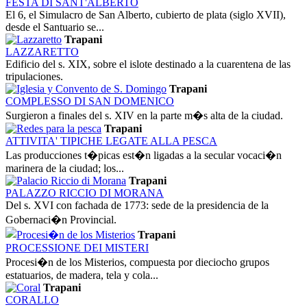
FESTA DI SANT'ALBERTO
El 6, el Simulacro de San Alberto, cubierto de plata (siglo XVII),
desde el Santuario se...
Trapani
LAZZARETTO
Edificio del s. XIX, sobre el islote destinado a la cuarentena de las
tripulaciones.
Trapani
COMPLESSO DI SAN DOMENICO
Surgieron a finales del s. XIV en la parte m�s alta de la ciudad.
Trapani
ATTIVITA' TIPICHE LEGATE ALLA PESCA
Las producciones t�picas est�n ligadas a la secular vocaci�n
marinera de la ciudad; los...
Trapani
PALAZZO RICCIO DI MORANA
Del s. XVI con fachada de 1773: sede de la presidencia de la
Gobernaci�n Provincial.
Trapani
PROCESSIONE DEI MISTERI
Procesi�n de los Misterios, compuesta por dieciocho grupos
estatuarios, de madera, tela y cola...
Trapani
CORALLO