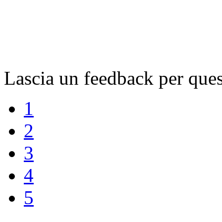
Lascia un feedback per ques
1
2
3
4
5