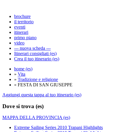
brochure
il territorio
eventi
itinerari
primo piano
video
--- nuova scheda ---
Itinerari consigliati (es)
Crea il tuo itinerario (es)
home (es)
»
Vita
»
Tradizione e religione
» FESTA DI SAN GIUSEPPE
Aggiungi questa tappa al tuo itinerario (es)
Dove si trova (es)
MAPPA DELLA PROVINCIA (es)
Extreme Sailing Series 2010 Trapani Highlights