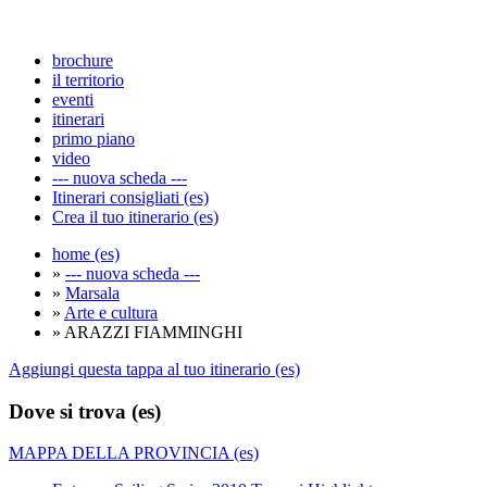
brochure
il territorio
eventi
itinerari
primo piano
video
--- nuova scheda ---
Itinerari consigliati (es)
Crea il tuo itinerario (es)
home (es)
»
--- nuova scheda ---
»
Marsala
»
Arte e cultura
» ARAZZI FIAMMINGHI
Aggiungi questa tappa al tuo itinerario (es)
Dove si trova (es)
MAPPA DELLA PROVINCIA (es)