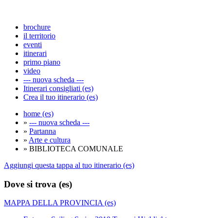
brochure
il territorio
eventi
itinerari
primo piano
video
--- nuova scheda ---
Itinerari consigliati (es)
Crea il tuo itinerario (es)
home (es)
»
--- nuova scheda ---
»
Partanna
»
Arte e cultura
» BIBLIOTECA COMUNALE
Aggiungi questa tappa al tuo itinerario (es)
Dove si trova (es)
MAPPA DELLA PROVINCIA (es)