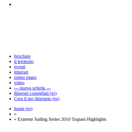
brochure
il territorio
eventi
itinerari
primo piano
video
--- nuova scheda ---
Itinerari consigliati (es)
Crea il tuo itinerario (es)
home (es)
»
» Extreme Sailing Series 2010 Trapani Highlights