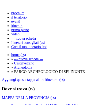
brochure
il territorio
eventi
itinerari
primo piano
video
--- nuova scheda ---
Itinerari consigliati (es)
Crea il tuo itinerario (es)
home (es)
»
--- nuova scheda ---
»
Castelvetrano
»
Archeologia
» PARCO ARCHEOLOGICO DI SELINUNTE
Aggiungi questa tappa al tuo itinerario (es)
Dove si trova (es)
MAPPA DELLA PROVINCIA (es)