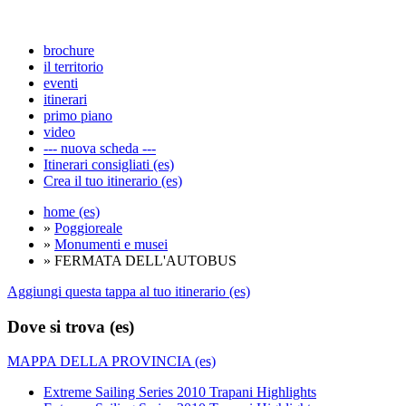
brochure
il territorio
eventi
itinerari
primo piano
video
--- nuova scheda ---
Itinerari consigliati (es)
Crea il tuo itinerario (es)
home (es)
»
Poggioreale
»
Monumenti e musei
» FERMATA DELL'AUTOBUS
Aggiungi questa tappa al tuo itinerario (es)
Dove si trova (es)
MAPPA DELLA PROVINCIA (es)
Extreme Sailing Series 2010 Trapani Highlights