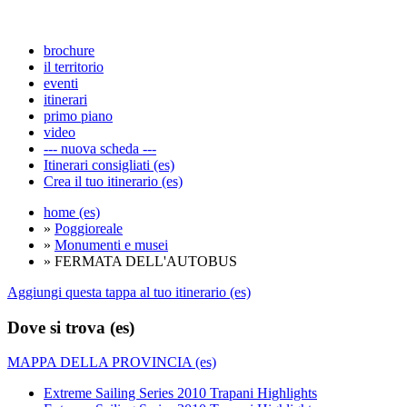
brochure
il territorio
eventi
itinerari
primo piano
video
--- nuova scheda ---
Itinerari consigliati (es)
Crea il tuo itinerario (es)
home (es)
»
Poggioreale
»
Monumenti e musei
» FERMATA DELL'AUTOBUS
Aggiungi questa tappa al tuo itinerario (es)
Dove si trova (es)
MAPPA DELLA PROVINCIA (es)
Extreme Sailing Series 2010 Trapani Highlights