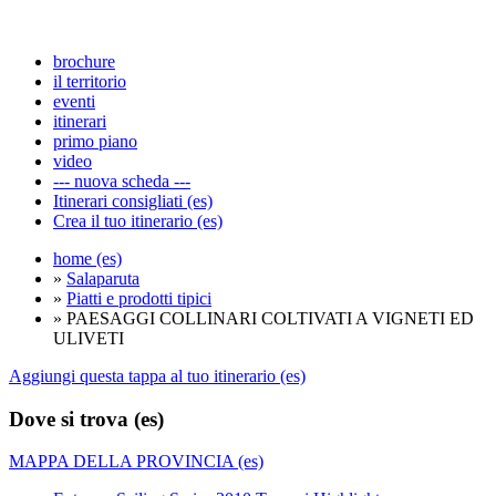
brochure
il territorio
eventi
itinerari
primo piano
video
--- nuova scheda ---
Itinerari consigliati (es)
Crea il tuo itinerario (es)
home (es)
»
Salaparuta
»
Piatti e prodotti tipici
» PAESAGGI COLLINARI COLTIVATI A VIGNETI ED
ULIVETI
Aggiungi questa tappa al tuo itinerario (es)
Dove si trova (es)
MAPPA DELLA PROVINCIA (es)