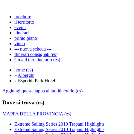
brochure
il territorio
eventi
itinerari
primo piano
video
--- nuova scheda ---
Itinerari consigliati (es)
Crea il tuo itinerario (es)
home (es)
»
Alberghi
» Esperidi Park Hotel
Aggiungi questa tappa al tuo itinerario (es)
Dove si trova (es)
MAPPA DELLA PROVINCIA (es)
Extreme Sailing Series 2010 Trapani Highlights
Extreme Sailing Series 2010 Trapani Highlights