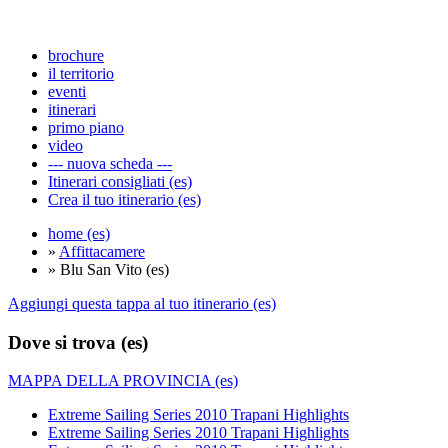
brochure
il territorio
eventi
itinerari
primo piano
video
--- nuova scheda ---
Itinerari consigliati (es)
Crea il tuo itinerario (es)
home (es)
»
Affittacamere
» Blu San Vito (es)
Aggiungi questa tappa al tuo itinerario (es)
Dove si trova (es)
MAPPA DELLA PROVINCIA (es)
Extreme Sailing Series 2010 Trapani Highlights
Extreme Sailing Series 2010 Trapani Highlights