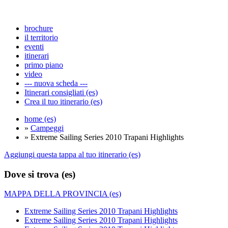
brochure
il territorio
eventi
itinerari
primo piano
video
--- nuova scheda ---
Itinerari consigliati (es)
Crea il tuo itinerario (es)
home (es)
»
Campeggi
» Extreme Sailing Series 2010 Trapani Highlights
Aggiungi questa tappa al tuo itinerario (es)
Dove si trova (es)
MAPPA DELLA PROVINCIA (es)
Extreme Sailing Series 2010 Trapani Highlights
Extreme Sailing Series 2010 Trapani Highlights