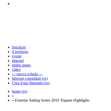
brochure
il territorio
eventi
itinerari
primo piano
video
--- nuova scheda ---
Itinerari consigliati (es)
Crea il tuo itinerario (es)
home (es)
»
» Extreme Sailing Series 2010 Trapani Highlights