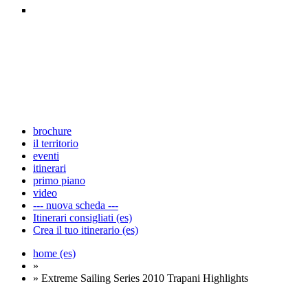
brochure
il territorio
eventi
itinerari
primo piano
video
--- nuova scheda ---
Itinerari consigliati (es)
Crea il tuo itinerario (es)
home (es)
»
» Extreme Sailing Series 2010 Trapani Highlights