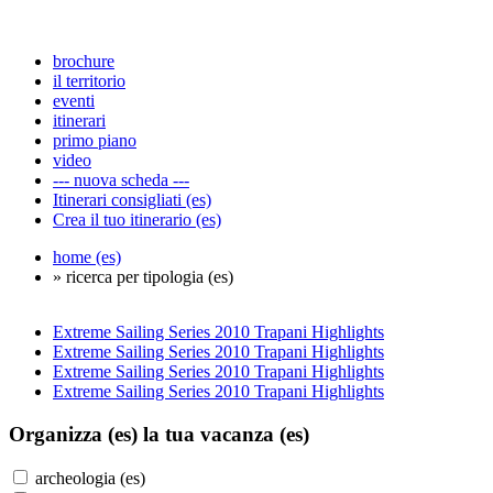
brochure
il territorio
eventi
itinerari
primo piano
video
--- nuova scheda ---
Itinerari consigliati (es)
Crea il tuo itinerario (es)
home (es)
» ricerca per tipologia (es)
Extreme Sailing Series 2010 Trapani Highlights
Extreme Sailing Series 2010 Trapani Highlights
Extreme Sailing Series 2010 Trapani Highlights
Extreme Sailing Series 2010 Trapani Highlights
Organizza (es)
la tua vacanza (es)
archeologia (es)