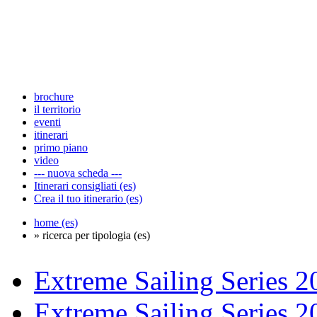
brochure
il territorio
eventi
itinerari
primo piano
video
--- nuova scheda ---
Itinerari consigliati (es)
Crea il tuo itinerario (es)
home (es)
» ricerca per tipologia (es)
Extreme Sailing Series 2
Extreme Sailing Series 2