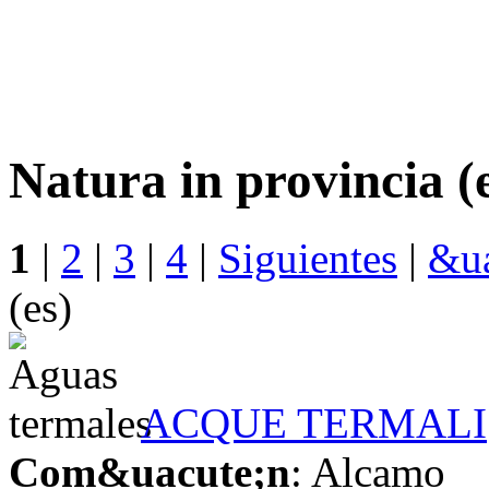
Natura in provincia (
1
|
2
|
3
|
4
|
Siguientes
|
&ua
(es)
ACQUE TERMALI
Com&uacute;n
: Alcamo