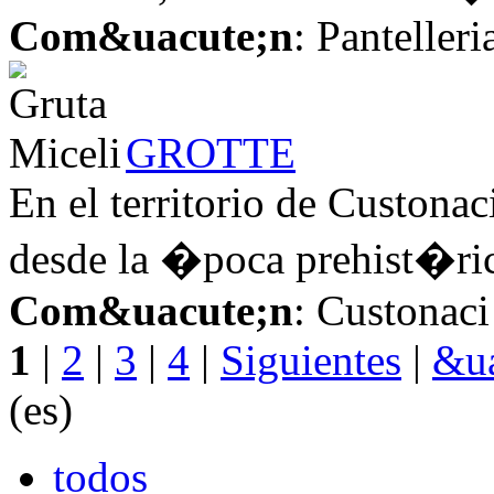
Com&uacute;n
: Pantelleri
GROTTE
En el territorio de Custonac
desde la �poca prehist�rica
Com&uacute;n
: Custonaci
1
|
2
|
3
|
4
|
Siguientes
|
&ua
(es)
todos