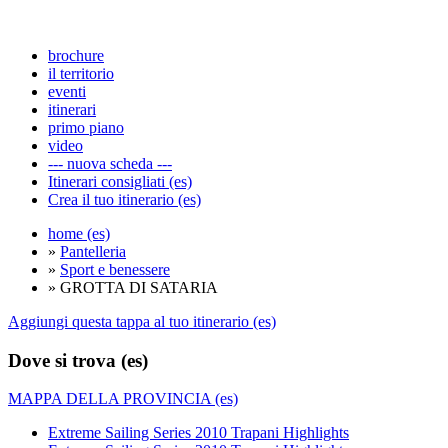
brochure
il territorio
eventi
itinerari
primo piano
video
--- nuova scheda ---
Itinerari consigliati (es)
Crea il tuo itinerario (es)
home (es)
»
Pantelleria
»
Sport e benessere
» GROTTA DI SATARIA
Aggiungi questa tappa al tuo itinerario (es)
Dove si trova (es)
MAPPA DELLA PROVINCIA (es)
Extreme Sailing Series 2010 Trapani Highlights